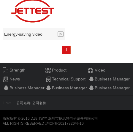
Energy-saving video
1
Strength
Product
Video
News
Technical Support
Business Manager
Business Manager
Business Manager
Business Manager
Links：
公司名称
公司名称
版权所有 © 2016 DZ8.TW™ 深圳市捷思特电子设备有限公司
ALL RIGHTS RESERVED 沪ICP备10217326号-10